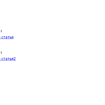
15
 статья
15
 статья2