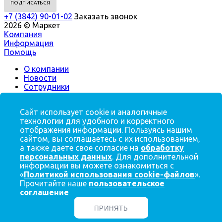
+7 (3842) 90-01-02
Заказать звонок
2026 © Маркет
Компания
Информация
Помощь
О компании
Новости
Сотрудники
Вакансии
Магазины
Сайт использует cookie и аналогичные
технологии для удобного и корректного
Помощь
отображения информации. Пользуясь нашим
Условия оплаты
сайтом, вы соглашаетесь с их использованием,
Доставка заказов
а также даете свое согласие на
обработку
Статьи
персональных данных
. Для дополнительной
Вопрос-ответ
информации вы можете ознакомиться с
Производители
«
Политикой использования cookie-файлов
».
Прочитайте наше
пользовательское
соглашение
ПРИНЯТЬ